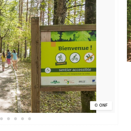
© ONF