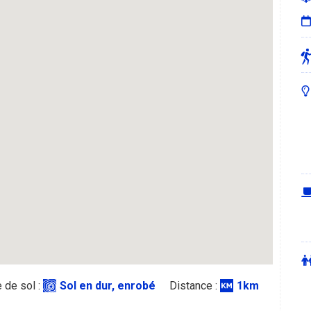
 de sol :
Sol en dur, enrobé
Distance :
1km