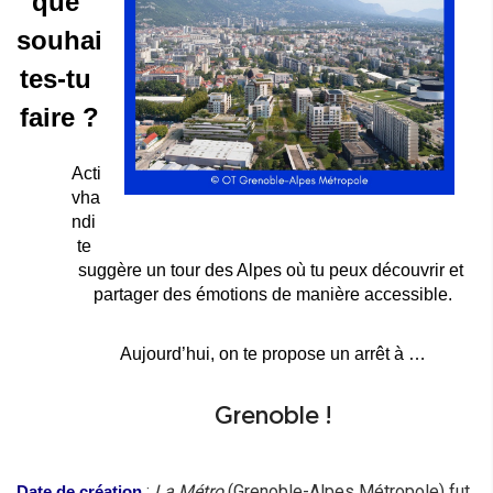
que 
souhai
tes-tu 
faire ?
Acti
vha
ndi 
te 
suggère un tour des Alpes où tu peux découvrir et 
partager des émotions de manière accessible.
Aujourd’hui, on te propose un arrêt à …
Grenoble !
:
La Métro
(Grenoble-Alpes Métropole) fut
Date de création